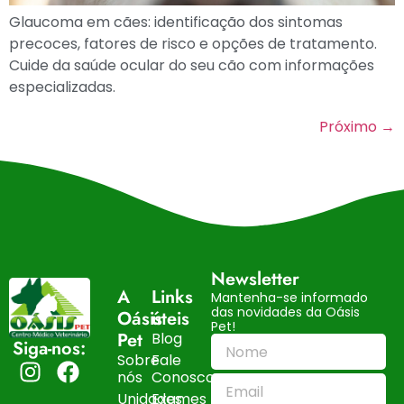
Glaucoma em cães: identificação dos sintomas
precoces, fatores de risco e opções de tratamento.
Cuide da saúde ocular do seu cão com informações
especializadas.
Próximo
→
Newsletter
A
Links
Mantenha-se informado
das novidades da Oásis
Oásis
úteis
Pet!
Pet
Blog
Siga-nos:
Sobre
Fale
nós
Conosco
Unidades
Exames