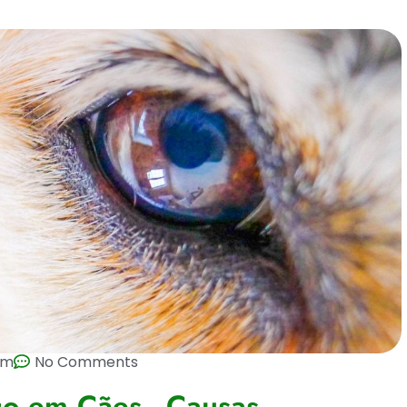
pm
No Comments
o em Cães - Causas,