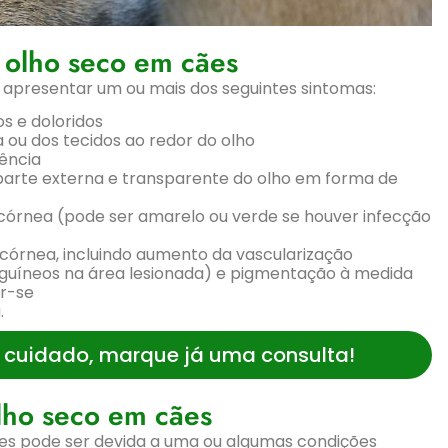
 olho seco em cães
presentar um ou mais dos seguintes sintomas:
os e doloridos
 ou dos tecidos ao redor do olho
uência
 parte externa e transparente do olho em forma de
órnea (pode ser amarelo ou verde se houver infecção
a córnea, incluindo aumento da vascularização
guíneos na área lesionada) e pigmentação à medida
er-se
.
 cuidado, marque já uma consulta!
lho seco em cães
es pode ser devida a uma ou algumas condições