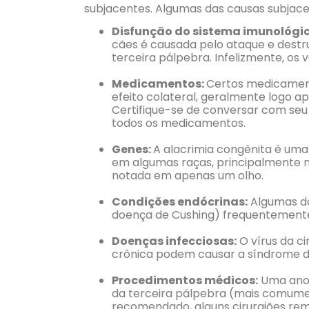
subjacentes. Algumas das causas subjace
Disfunção do sistema imunológic
cães é causada pelo ataque e destru
terceira pálpebra. Infelizmente, os
Medicamentos:
Certos medicamen
efeito colateral, geralmente logo 
Certifique-se de conversar com seu v
todos os medicamentos.
Genes:
A alacrimia congênita é uma
em algumas raças, principalmente n
notada em apenas um olho.
Condições endócrinas:
Algumas do
doença de Cushing) frequentemente
Doenças infecciosas:
O vírus da ci
crônica podem causar a síndrome d
Procedimentos médicos:
Uma anor
da terceira pálpebra (mais comume
recomendado, alguns cirurgiões rem