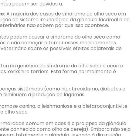
ntes podem ser devidas a:
o:
A maioria dos casos de síndrome do olho seco em
ição do sistema imunológico da glândula lacrimal e da
 veterinários não sabem por que isso acontece.
tos podem causar a síndrome do olho seco como
após o cão começar a tomar esses medicamentos.
eterinário sobre os possíveis efeitos colaterais de
 forma genética da síndrome do olho seco e ocorre
os Yorkshire terriers. Esta forma normalmente é
enças sistêmicas (como hipotireoidismo, diabetes e
 diminuem a produção de lágrimas.
nomose canina, a leishmaniose e a blefaroconjuntivite
o olho seco.
malidade comum em cães é o prolapso da glândula
nte conhecida como olho de cereja). Embora não seja
ovem totalmente a glândula, levando à diminuição