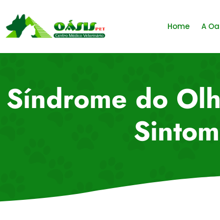
Home
A Oa
Síndrome do Olh
Sintom