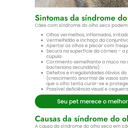
Sintomas da síndrome do
Cães com síndrome do olho seco podem a
Olhos vermelhos, inflamados, irritad
Vermelhidão e inchaço da conjuntiva
Apertar os olhos e piscar com freq
Secura na superfície da córnea – a
cúpula
Corrimento semelhante a muco na c
bacteriana secundária)
Defeitos e irregularidades óbvios d
(crescimento anormal de vasos san
que o olho tenta curar-se e proteg
Possível deficiência visual e cegueira
Seu pet merece o melhor
Causas da síndrome do o
A causa da síndrome do olho seco em cã