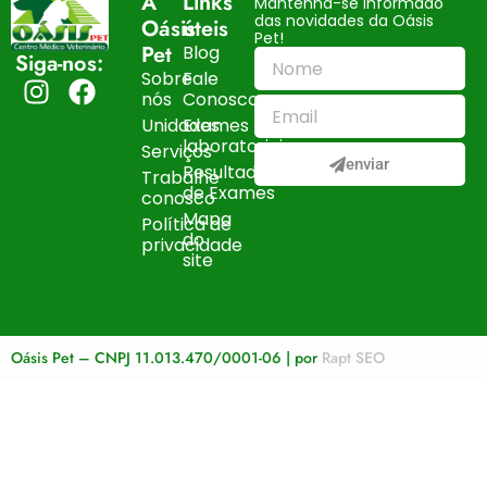
A
Links
Mantenha-se informado
das novidades da Oásis
Oásis
úteis
Pet!
Pet
Blog
Siga-nos:
Sobre
Fale
nós
Conosco
Unidades
Exames
laboratoriais
Serviços
enviar
Resultados
Trabalhe
de Exames
conosco
Mapa
Política de
do
privacidade
site
Oásis Pet – CNPJ 11.013.470/0001-06 | por
Rapt SEO