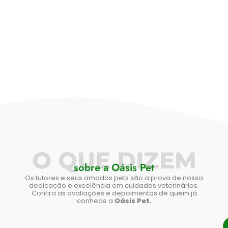
O QUE DIZEM
sobre a Oásis Pet
Os tutores e seus amados pets são a prova de nossa
dedicação e excelência em cuidados veterinários.
Confira as avaliações e depoimentos de quem já
conhece a
Oásis Pet.