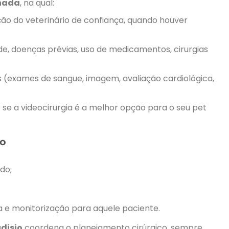
lhada
, na qual:
ação do veterinário de confiança, quando houver
ade, doenças prévias, uso de medicamentos, cirurgias
 (exames de sangue, imagem, avaliação cardiológica,
se a videocirurgia é a melhor opção para o seu pet
to
do;
a e monitorização para aquele paciente.
udisio
coordena o planejamento cirúrgico, sempre