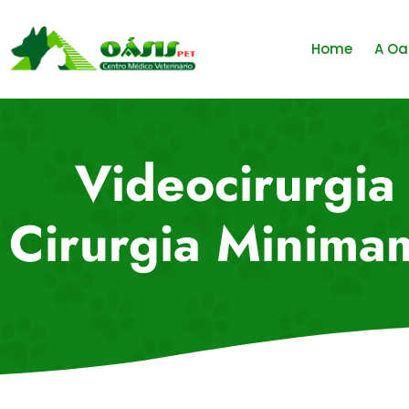
Home
A Oa
Videocirurgia 
Cirurgia Minimam