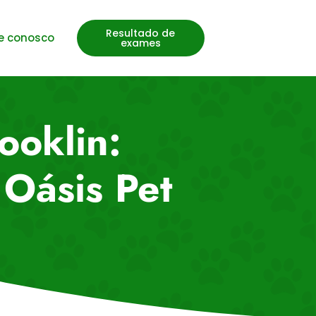
Resultado de
e conosco
exames
ooklin:
 Oásis Pet