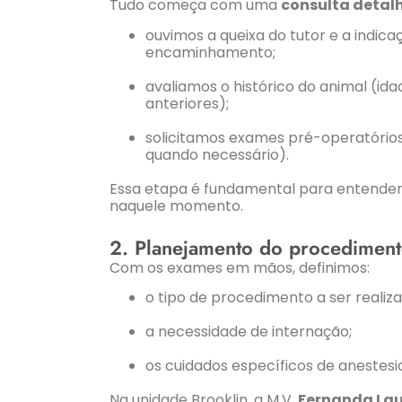
Tudo começa com uma
consulta deta
ouvimos a queixa do tutor e a indic
encaminhamento;
avaliamos o histórico do animal (id
anteriores);
solicitamos exames pré-operatórios
quando necessário).
Essa etapa é fundamental para entender 
naquele momento.
2. Planejamento do procedimen
Com os exames em mãos, definimos:
o tipo de procedimento a ser realiza
a necessidade de internação;
os cuidados específicos de anestesi
Na unidade Brooklin, a M.V
. Fernanda La