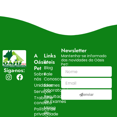
Newsletter
A
Links
Mantenha-se informado
das novidades da Oásis
Oásis
úteis
Pet!
Pet
Blog
Siga-nos:
Sobre
Fale
nós
Conosco
Unidades
Exames
laboratoriais
Serviços
enviar
Resultados
Trabalhe
de Exames
conosco
Mapa
Política de
do
privacidade