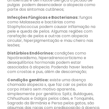
ambientais e dermatite alérgica à picada de
pulgas podem desencadear a alopecia como
parte dos sintomas cutâneos;
Infecções Fúngicas e Bacterianas:
fungos
como Malassezia e bactérias como
Staphylococcus podem causar inflamação na
pele e queda de pelos. Algumas regiões com
rarefação de pelos e outras com alopecia
circular, hiperpigmentação e mau cheiro nas
lesões;
Distúrbios Endócrinos:
condições como
hipotireoidismo, hiperadrenocorticismo e
desequilíbrios hormonais podem estar
associados à alopecia. Podendo haver lesões
com crostas e pus, além de descamação;
Condição genética:
existe uma doença
chamada alopecia x, que faz cair os pelos do
corpo inteiro sem motivo aparente,
simplesmente por genética. Spitz, Buldogues,
Chihuahuas e Galgos pelos cães, e Tonquinês,
Sagrado da Birmânia e Persa pelos gatos, são
algumas das raças com predisposição à doença.