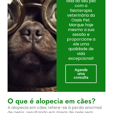
vida do seu pet
com a
fisioterapia
veterinária da
Oasis Pet.
Marque hoje
mesmo a sua
sessão e
proporcione a
ele uma
qualidade de
vida
excepcional!
Agende
uma
consulta
O que é alopecia em cães?
A alopecia em cães refere-se à perda anormal
de pelos, resultando em áreas de pele sem