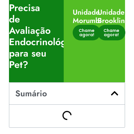
Precisa
Unidade
Unidade
de
Morumbi
Brooklin
Avaliação
Chame
Chame
agora!
agora!
Endocrinológica
para seu
Pet?
Sumário