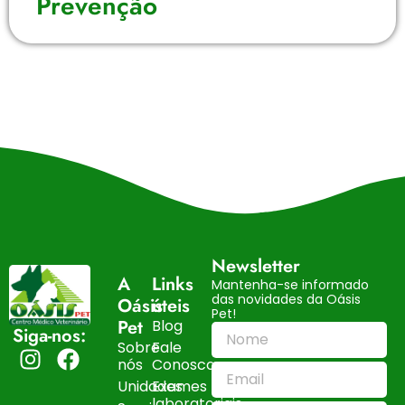
Prevenção
Newsletter
A
Links
Mantenha-se informado
das novidades da Oásis
Oásis
úteis
Pet!
Pet
Blog
Siga-nos:
Sobre
Fale
nós
Conosco
Unidades
Exames
laboratoriais