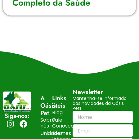
Completo da Saúde
Newsletter
A
Links
Mantenha-se informado
das novidades da Oásis
Oásis
úteis
Pet!
Pet
Blog
Siga-nos:
Sobre
Fale
nós
Conosco
Unidades
Exames