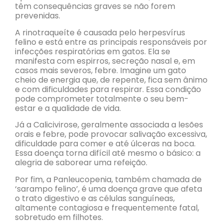
têm consequências graves se não forem
prevenidas.
A rinotraqueíte é causada pelo herpesvírus
felino e está entre as principais responsáveis por
infecções respiratórias em gatos. Ela se
manifesta com espirros, secreção nasal e, em
casos mais severos, febre. Imagine um gato
cheio de energia que, de repente, fica sem ânimo
e com dificuldades para respirar. Essa condição
pode comprometer totalmente o seu bem-
estar e a qualidade de vida.
Já a Calicivirose, geralmente associada a lesões
orais e febre, pode provocar salivação excessiva,
dificuldade para comer e até úlceras na boca.
Essa doença torna difícil até mesmo o básico: a
alegria de saborear uma refeição.
Por fim, a Panleucopenia, também chamada de
‘sarampo felino’, é uma doença grave que afeta
o trato digestivo e as células sanguíneas,
altamente contagiosa e frequentemente fatal,
sobretudo em filhotes.