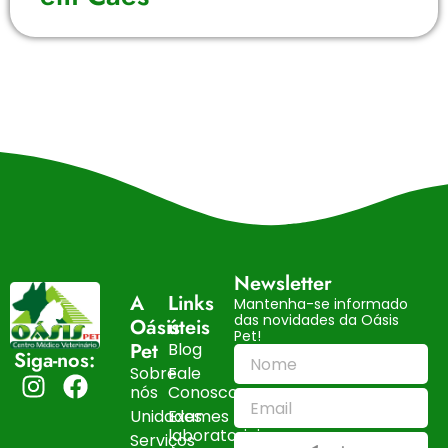
Newsletter
A
Links
Mantenha-se informado
das novidades da Oásis
Oásis
úteis
Pet!
Pet
Blog
Siga-nos:
Sobre
Fale
nós
Conosco
Unidades
Exames
laboratoriais
Serviços