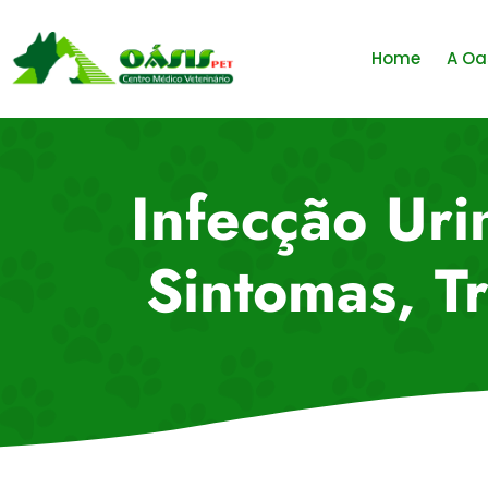
Home
A Oa
Infecção Uri
Sintomas, T