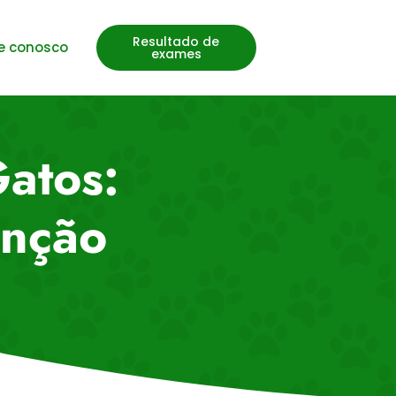
Resultado de
e conosco
exames
Gatos:
enção