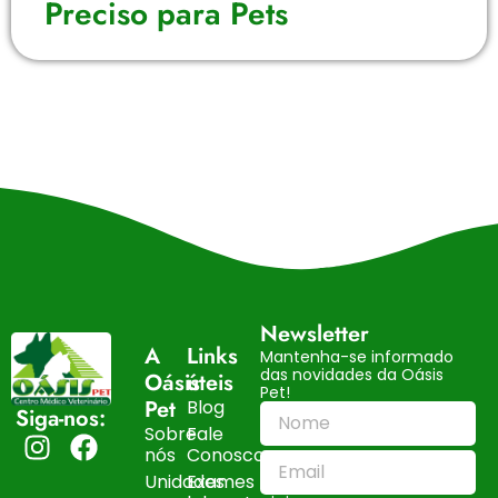
Preciso para Pets
Newsletter
A
Links
Mantenha-se informado
das novidades da Oásis
Oásis
úteis
Pet!
Pet
Blog
Siga-nos:
Sobre
Fale
nós
Conosco
Unidades
Exames