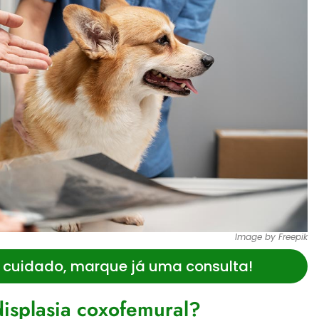
Image by Freepik
 cuidado, marque já uma consulta!
displasia coxofemural?