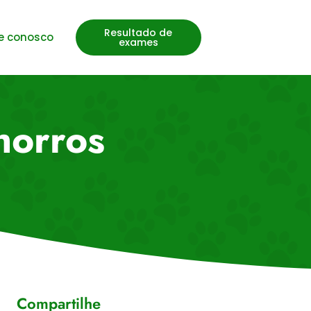
Resultado de
e conosco
exames
horros
Compartilhe