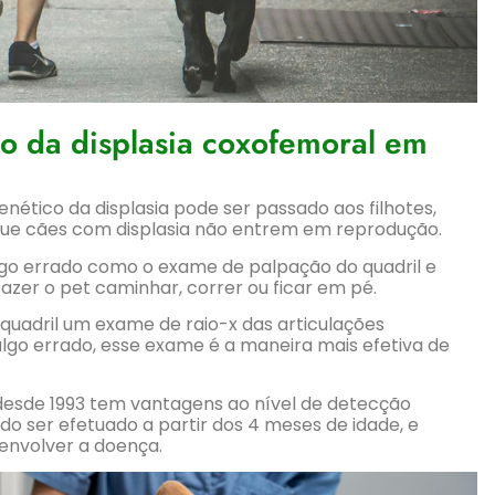
co da displasia coxofemoral em
enético da displasia pode ser passado aos filhotes,
 que cães com displasia não entrem em reprodução.
algo errado como o exame de palpação do quadril e
azer o pet caminhar, correr ou ficar em pé.
 quadril um exame de raio-x das articulações
lgo errado, esse exame é a maneira mais efetiva de
 desde 1993 tem vantagens ao nível de detecção
o ser efetuado a partir dos 4 meses de idade, e
senvolver a doença.