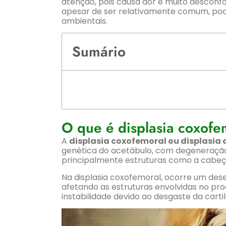
atenção, pois causa dor e muito descon
apesar de ser relativamente comum, pode
ambientais.
Sumário
O que é displasia coxofe
A
displasia coxofemoral ou displasia 
genética do acetábulo, com degeneração 
principalmente estruturas como a cabeça 
Na displasia coxofemoral, ocorre um dese
afetando as estruturas envolvidas no pr
instabilidade devido ao desgaste da cart