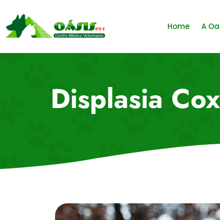
Home
A Oa
Displasia Co