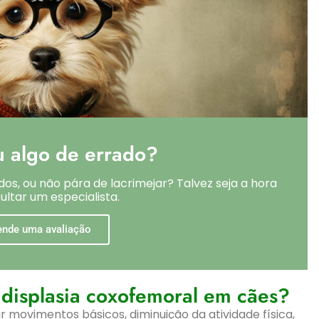
 algo de errado?
dos, ou não pára de lacrimejar? Talvez seja a hora
ultar um especialista.
ende uma avaliação
 displasia coxofemoral em cães?
ar movimentos básicos, diminuição da atividade física,