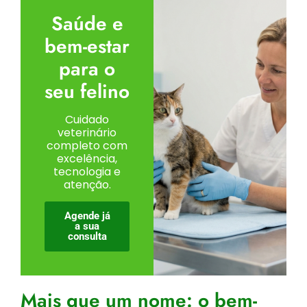
Saúde e
bem-estar
para o
seu felino
Cuidado
veterinário
completo com
excelência,
tecnologia e
atenção.
Agende já
a sua
consulta
Mais que um nome: o bem-