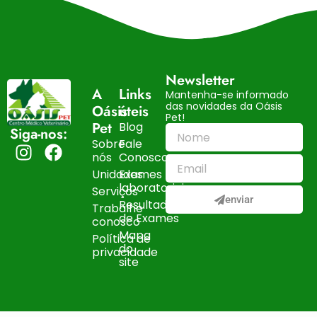
Newsletter
A
Links
Mantenha-se informado
das novidades da Oásis
Oásis
úteis
Pet!
Pet
Blog
Siga-nos:
Sobre
Fale
nós
Conosco
Unidades
Exames
laboratoriais
Serviços
enviar
Resultados
Trabalhe
de Exames
conosco
Mapa
Política de
do
privacidade
site