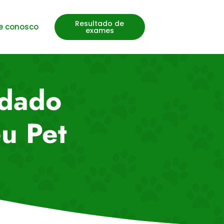
Resultado de
e conosco
exames
idado
u Pet