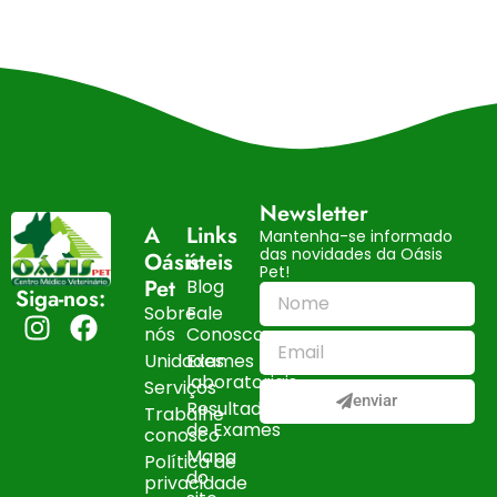
Newsletter
A
Links
Mantenha-se informado
das novidades da Oásis
Oásis
úteis
Pet!
Pet
Blog
Siga-nos:
Sobre
Fale
nós
Conosco
Unidades
Exames
laboratoriais
Serviços
enviar
Resultados
Trabalhe
de Exames
conosco
Mapa
Política de
do
privacidade