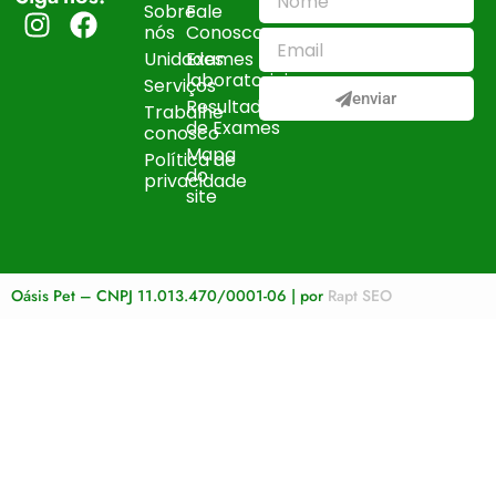
Sobre
Fale
nós
Conosco
Unidades
Exames
laboratoriais
Serviços
enviar
Resultados
Trabalhe
de Exames
conosco
Mapa
Política de
do
privacidade
site
Oásis Pet – CNPJ 11.013.470/0001-06 | por
Rapt SEO