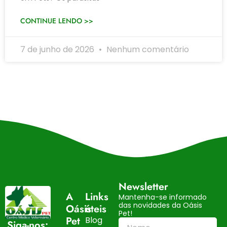
CONTINUE LENDO >>
7 de junho de 2026
Nenhum comentário
Newsletter
A
Links
Mantenha-se informado
das novidades da Oásis
Oásis
úteis
Pet!
Pet
Blog
Siga-nos: