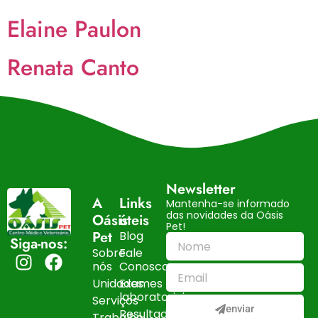
Elaine Paulon
Renata Canto
Newsletter
A
Links
Mantenha-se informado
das novidades da Oásis
Oásis
úteis
Pet!
Pet
Blog
Siga-nos:
Sobre
Fale
nós
Conosco
Unidades
Exames
laboratoriais
Serviços
enviar
Resultados
Trabalhe