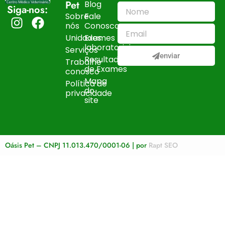
Pet
Blog
Siga-nos:
Sobre
Fale
nós
Conosco
Unidades
Exames
laboratoriais
Serviços
enviar
Resultados
Trabalhe
de Exames
conosco
Mapa
Política de
do
privacidade
site
Oásis Pet – CNPJ 11.013.470/0001-06 | por
Rapt SEO