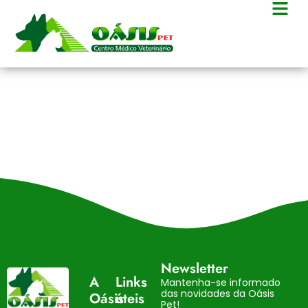
Luciana Godoy
Viana
Newsletter
A
Links
Mantenha-se informado
das novidades da Oásis
Oásis
úteis
Pet!