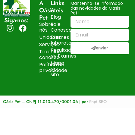
A
Links
Mantenha-se informado
das novidades da Oásis
Oásis
úteis
Pet!
Pet
Blog
Siga-nos:
Sobre
Fale
nós
Conosco
Unidades
Exames
laboratoriais
Serviços
enviar
Resultados
Trabalhe
de Exames
conosco
Mapa
Política de
do
privacidade
site
Oásis Pet – CNPJ 11.013.470/0001-06 | por
Rapt SEO