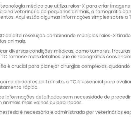
cnologia médica que utiliza raios-X para criar imagens 
edicina veterinária de pequenos animais, a tomografia c
ntos. Aqui estão algumas informações simples sobre a TC
 3D de alta resolução combinando múltiplos raios-X tirad
dos animais.
sticar diversas condições médicas, como tumores, fratura
 TC fornece mais detalhes que as radiografias convencion
fia é crucial para planejar cirurgias complexas, ajudand
como acidentes de trânsito, a TC é essencial para avaliar
ratamento rápido.
ece informações detalhadas sem necessidade de procedim
animais mais velhos ou debilitados.
anestesia é necessária e administrada por veterinários e