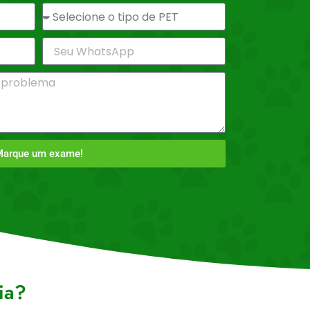
arque um exame!
ia?