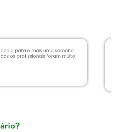
s
brado a pata e mais uma semana
D
odos os profissionais foram muito
medica
moça
lário?